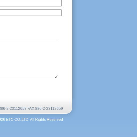
2-23112658 FAX:886-2-23112659
026 ETC CO.,LTD. All Rights Reserved